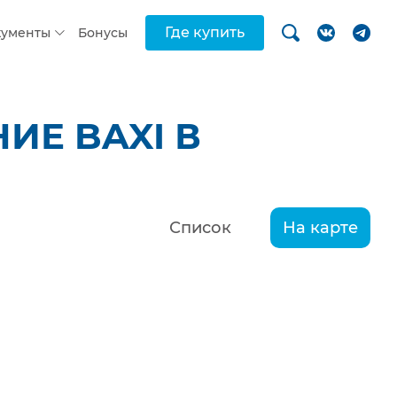
Где купить
кументы
Бонусы
ИЕ BAXI В
Список
На карте