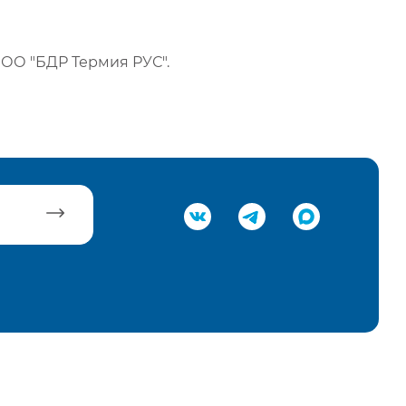
ОО "БДР Термия РУС".