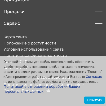
Продажи
Сервис
Карта сайта
Положение о доступности
Условия использования сайта
Политика конфиденциальности
Каталог XML
Этот сайт использует файлы cookies, чтобы обеспечить
удобство работы пользователей, а так же в технических,
Каталог CSV
аналитических и рекламных целях. Нажимая кнопку "Понятно"
Согласие
и/или продолжая работу с сайтом baxi.ru, Вы даете
© 2005-2026 Baxi
на использование файлов cookies, а так же соглашаетесь с
Политика использования файлов cookie
Политикой в отношении обработки Ваших
OneTrust Preference link
персональных данных
.
Понятно