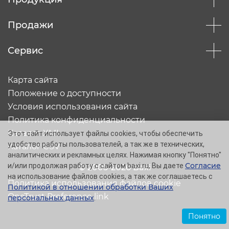
Продажи
Сервис
Карта сайта
Положение о доступности
Условия использования сайта
Политика конфиденциальности
Каталог XML
Этот сайт использует файлы cookies, чтобы обеспечить
удобство работы пользователей, а так же в технических,
Каталог CSV
аналитических и рекламных целях. Нажимая кнопку "Понятно"
Согласие
и/или продолжая работу с сайтом baxi.ru, Вы даете
© 2005-2026 Baxi
на использование файлов cookies, а так же соглашаетесь с
Политика использования файлов cookie
Политикой в отношении обработки Ваших
OneTrust Preference link
персональных данных
.
Понятно