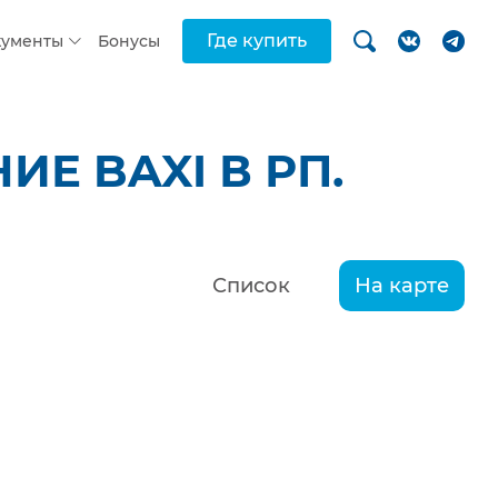
Где купить
кументы
Бонусы
Е BAXI В РП.
Список
На карте