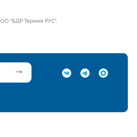
ОО "БДР Термия РУС".