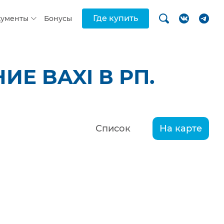
Где купить
кументы
Бонусы
Е BAXI В РП.
Список
На карте