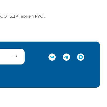
ОО "БДР Термия РУС".