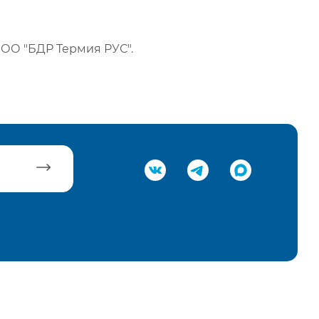
ОО "БДР Термия РУС".