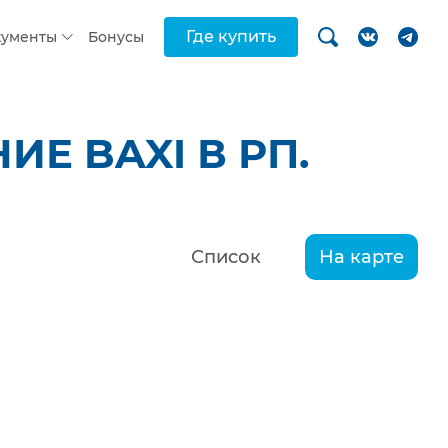
Где купить
кументы
Бонусы
Е BAXI В РП.
Список
На карте