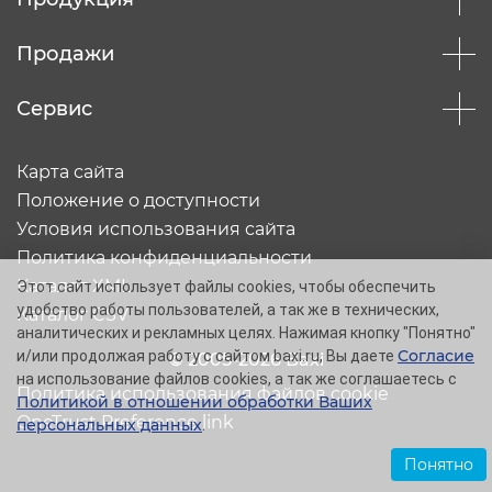
Продажи
Сервис
Карта сайта
Положение о доступности
Условия использования сайта
Политика конфиденциальности
Каталог XML
Этот сайт использует файлы cookies, чтобы обеспечить
удобство работы пользователей, а так же в технических,
Каталог CSV
аналитических и рекламных целях. Нажимая кнопку "Понятно"
Согласие
и/или продолжая работу с сайтом baxi.ru, Вы даете
© 2005-2026 Baxi
на использование файлов cookies, а так же соглашаетесь с
Политика использования файлов cookie
Политикой в отношении обработки Ваших
OneTrust Preference link
персональных данных
.
Понятно