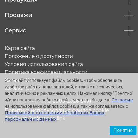
Продажи
Сервис
Карта сайта
Положение о доступности
Условия использования сайта
Политика конфиденциальности
Каталог XML
Этот сайт использует файлы cookies, чтобы обеспечить
удобство работы пользователей, а так же в технических,
Каталог CSV
аналитических и рекламных целях. Нажимая кнопку "Понятно"
Согласие
и/или продолжая работу с сайтом baxi.ru, Вы даете
© 2005-2026 Baxi
на использование файлов cookies, а так же соглашаетесь с
Политика использования файлов cookie
Политикой в отношении обработки Ваших
OneTrust Preference link
персональных данных
.
Понятно