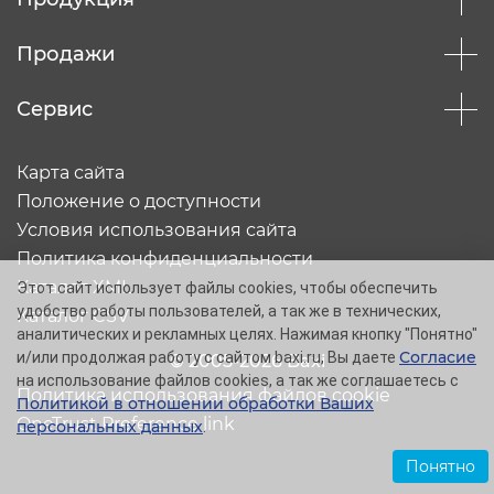
Продажи
Сервис
Карта сайта
Положение о доступности
Условия использования сайта
Политика конфиденциальности
Каталог XML
Этот сайт использует файлы cookies, чтобы обеспечить
удобство работы пользователей, а так же в технических,
Каталог CSV
аналитических и рекламных целях. Нажимая кнопку "Понятно"
Согласие
и/или продолжая работу с сайтом baxi.ru, Вы даете
© 2005-2026 Baxi
на использование файлов cookies, а так же соглашаетесь с
Политика использования файлов cookie
Политикой в отношении обработки Ваших
OneTrust Preference link
персональных данных
.
Понятно