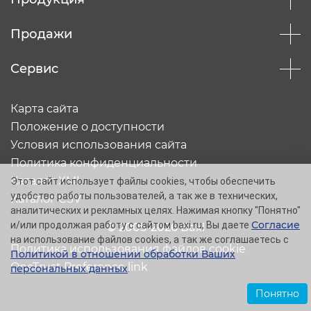
Продажи
Сервис
Карта сайта
Положение о доступности
Условия использования сайта
Политика конфиденциальности
Каталог XML
Этот сайт использует файлы cookies, чтобы обеспечить
удобство работы пользователей, а так же в технических,
Каталог CSV
аналитических и рекламных целях. Нажимая кнопку "Понятно"
Согласие
и/или продолжая работу с сайтом baxi.ru, Вы даете
© 2005-2026 Baxi
на использование файлов cookies, а так же соглашаетесь с
Политика использования файлов cookie
Политикой в отношении обработки Ваших
OneTrust Preference link
персональных данных
.
Понятно