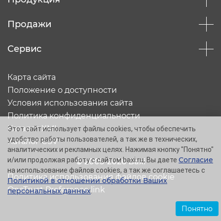
Продажи
Сервис
Карта сайта
Положение о доступности
Условия использования сайта
Политика конфиденциальности
Каталог XML
Этот сайт использует файлы cookies, чтобы обеспечить
удобство работы пользователей, а так же в технических,
Каталог CSV
аналитических и рекламных целях. Нажимая кнопку "Понятно"
Согласие
и/или продолжая работу с сайтом baxi.ru, Вы даете
© 2005-2026 Baxi
на использование файлов cookies, а так же соглашаетесь с
Политика использования файлов cookie
Политикой в отношении обработки Ваших
OneTrust Preference link
персональных данных
.
Понятно