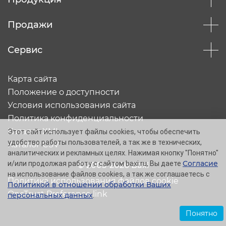
Продажи
Сервис
Карта сайта
Положение о доступности
Условия использования сайта
Политика конфиденциальности
Каталог XML
Этот сайт использует файлы cookies, чтобы обеспечить
удобство работы пользователей, а так же в технических,
Каталог CSV
аналитических и рекламных целях. Нажимая кнопку "Понятно"
Согласие
и/или продолжая работу с сайтом baxi.ru, Вы даете
© 2005-2026 Baxi
на использование файлов cookies, а так же соглашаетесь с
Политика использования файлов cookie
Политикой в отношении обработки Ваших
OneTrust Preference link
персональных данных
.
Понятно