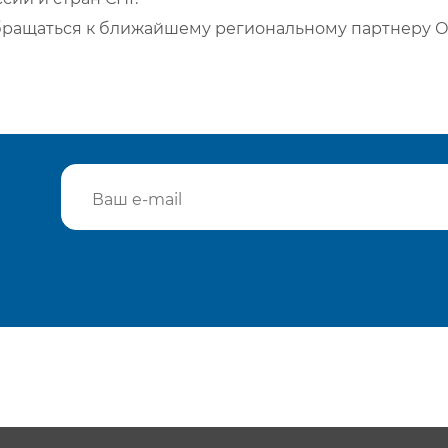
бращаться к ближайшему региональному партнеру О
Подтвердить e-mail
Отп