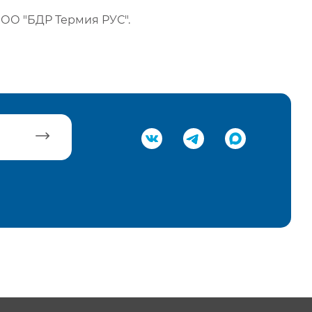
ОО "БДР Термия РУС".
равить