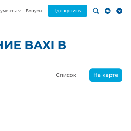
Где купить
кументы
Бонусы
ИЕ BAXI В
Список
На карте