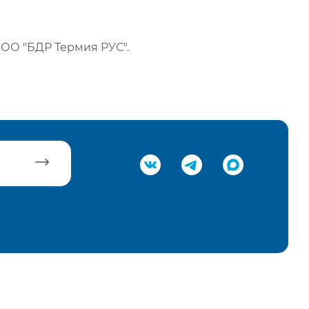
ОО "БДР Термия РУС".