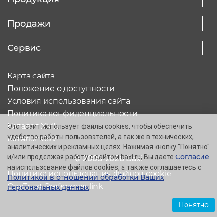
Продажи
Сервис
Карта сайта
Положение о доступности
Условия использования сайта
Политика конфиденциальности
Каталог XML
Этот сайт использует файлы cookies, чтобы обеспечить
удобство работы пользователей, а так же в технических,
Каталог CSV
аналитических и рекламных целях. Нажимая кнопку "Понятно"
Согласие
и/или продолжая работу с сайтом baxi.ru, Вы даете
© 2005-2026 Baxi
на использование файлов cookies, а так же соглашаетесь с
Политика использования файлов cookie
Политикой в отношении обработки Ваших
OneTrust Preference link
персональных данных
.
Понятно