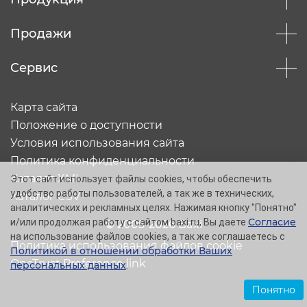
Продажи
Сервис
Карта сайта
Положение о доступности
Условия использования сайта
Политика конфиденциальности
Каталог XML
Этот сайт использует файлы cookies, чтобы обеспечить
удобство работы пользователей, а так же в технических,
Каталог CSV
аналитических и рекламных целях. Нажимая кнопку "Понятно"
Согласие
и/или продолжая работу с сайтом baxi.ru, Вы даете
© 2005-2026 Baxi
на использование файлов cookies, а так же соглашаетесь с
Политика использования файлов cookie
Политикой в отношении обработки Ваших
OneTrust Preference link
персональных данных
.
Понятно