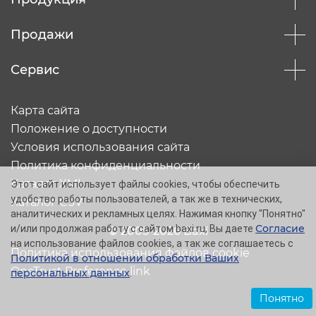
Продажи
Сервис
Карта сайта
Положение о доступности
Условия использования сайта
Политика конфиденциальности
Каталог XML
Этот сайт использует файлы cookies, чтобы обеспечить
удобство работы пользователей, а так же в технических,
Каталог CSV
аналитических и рекламных целях. Нажимая кнопку "Понятно"
Согласие
и/или продолжая работу с сайтом baxi.ru, Вы даете
© 2005-2026 Baxi
на использование файлов cookies, а так же соглашаетесь с
Политика использования файлов cookie
Политикой в отношении обработки Ваших
OneTrust Preference link
персональных данных
.
Понятно