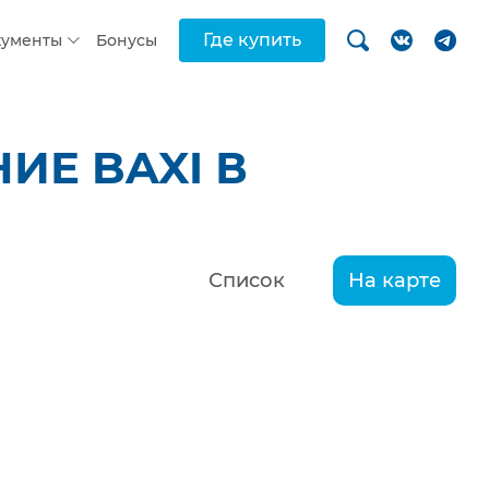
Где купить
кументы
Бонусы
ИЕ BAXI В
Список
На карте