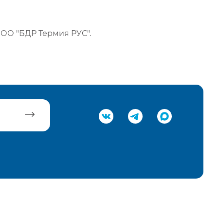
ОО "БДР Термия РУС".