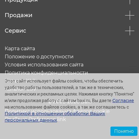
Продажи
Сервис
Карта сайта
Положение о доступности
Условия использования сайта
Политика конфиденциальности
Каталог XML
Этот сайт использует файлы cookies, чтобы обеспечить
удобство работы пользователей, а так же в технических,
Каталог CSV
аналитических и рекламных целях. Нажимая кнопку "Понятно"
Согласие
и/или продолжая работу с сайтом baxi.ru, Вы даете
© 2005-2026 Baxi
на использование файлов cookies, а так же соглашаетесь с
Политика использования файлов cookie
Политикой в отношении обработки Ваших
OneTrust Preference link
персональных данных
.
Понятно