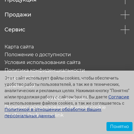
Продажи
Сервис
Карта сайта
Положение о доступности
Условия использования сайта
Политика конфиденциальности
Каталог XML
Этот сайт использует файлы cookies, чтобы обеспечить
удобство работы пользователей, а так же в технических,
Каталог CSV
аналитических и рекламных целях. Нажимая кнопку "Понятно"
Согласие
и/или продолжая работу с сайтом baxi.ru, Вы даете
© 2005-2026 Baxi
на использование файлов cookies, а так же соглашаетесь с
Политика использования файлов cookie
Политикой в отношении обработки Ваших
OneTrust Preference link
персональных данных
.
Понятно