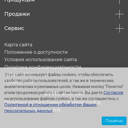
Продажи
Сервис
Карта сайта
Положение о доступности
Условия использования сайта
Политика конфиденциальности
Каталог XML
Этот сайт использует файлы cookies, чтобы обеспечить
удобство работы пользователей, а так же в технических,
Каталог CSV
аналитических и рекламных целях. Нажимая кнопку "Понятно"
Согласие
и/или продолжая работу с сайтом baxi.ru, Вы даете
© 2005-2026 Baxi
на использование файлов cookies, а так же соглашаетесь с
Политика использования файлов cookie
Политикой в отношении обработки Ваших
OneTrust Preference link
персональных данных
.
Понятно