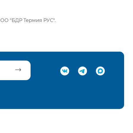
ОО "БДР Термия РУС".