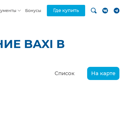
Где купить
кументы
Бонусы
ИЕ BAXI В
Список
На карте