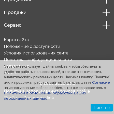
Продажи
Сервис
Карта сайта
Положение о доступности
Условия использования сайта
Политика конфиденциальности
Каталог XML
Этот сайт использует файлы cookies, чтобы обеспечить
удобство работы пользователей, а так же в технических,
Каталог CSV
аналитических и рекламных целях. Нажимая кнопку "Понятно"
Согласие
и/или продолжая работу с сайтом baxi.ru, Вы даете
© 2005-2026 Baxi
на использование файлов cookies, а так же соглашаетесь с
Политика использования файлов cookie
Политикой в отношении обработки Ваших
OneTrust Preference link
персональных данных
.
Понятно