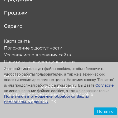
Продажи
Сервис
Карта сайта
Положение о доступности
Условия использования сайта
Политика конфиденциальности
Каталог XML
Этот сайт использует файлы cookies, чтобы обеспечить
удобство работы пользователей, а так же в технических,
Каталог CSV
аналитических и рекламных целях. Нажимая кнопку "Понятно"
Согласие
и/или продолжая работу с сайтом baxi.ru, Вы даете
© 2005-2026 Baxi
на использование файлов cookies, а так же соглашаетесь с
Политика использования файлов cookie
Политикой в отношении обработки Ваших
OneTrust Preference link
персональных данных
.
Понятно