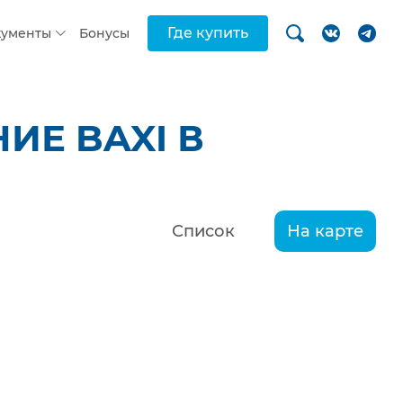
Где купить
кументы
Бонусы
ИЕ BAXI В
Список
На карте