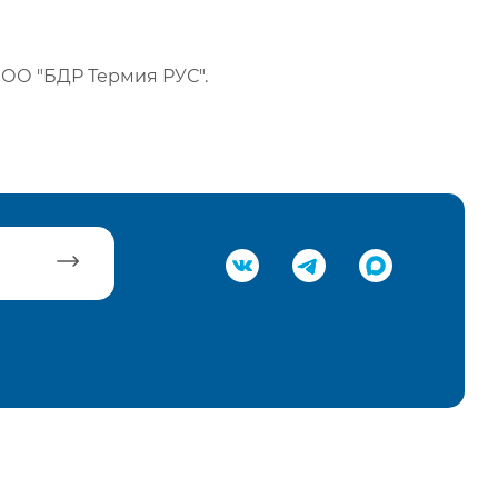
ОО "БДР Термия РУС".