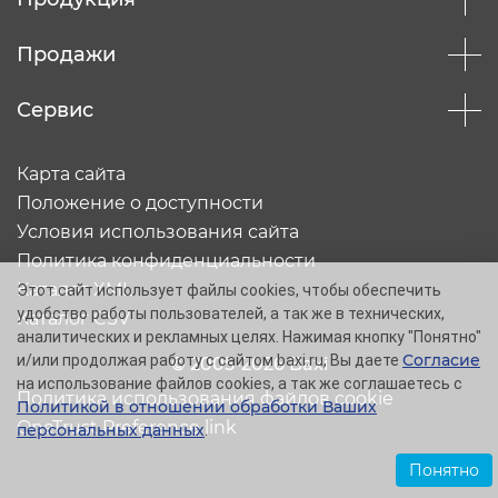
Продажи
Сервис
Карта сайта
Положение о доступности
Условия использования сайта
Политика конфиденциальности
Каталог XML
Этот сайт использует файлы cookies, чтобы обеспечить
удобство работы пользователей, а так же в технических,
Каталог CSV
аналитических и рекламных целях. Нажимая кнопку "Понятно"
Согласие
и/или продолжая работу с сайтом baxi.ru, Вы даете
© 2005-2026 Baxi
на использование файлов cookies, а так же соглашаетесь с
Политика использования файлов cookie
Политикой в отношении обработки Ваших
OneTrust Preference link
персональных данных
.
Понятно