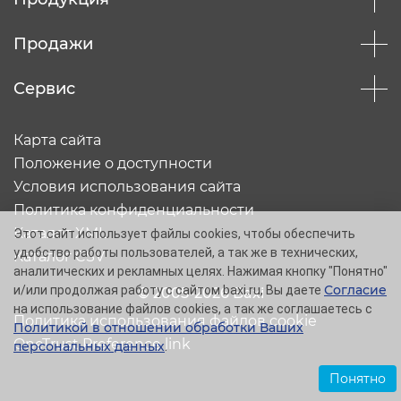
Продажи
Сервис
Карта сайта
Положение о доступности
Условия использования сайта
Политика конфиденциальности
Каталог XML
Этот сайт использует файлы cookies, чтобы обеспечить
удобство работы пользователей, а так же в технических,
Каталог CSV
аналитических и рекламных целях. Нажимая кнопку "Понятно"
Согласие
и/или продолжая работу с сайтом baxi.ru, Вы даете
© 2005-2026 Baxi
на использование файлов cookies, а так же соглашаетесь с
Политика использования файлов cookie
Политикой в отношении обработки Ваших
OneTrust Preference link
персональных данных
.
Понятно