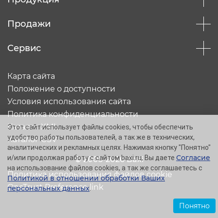
Продажи
Сервис
Карта сайта
Положение о доступности
Условия использования сайта
Политика конфиденциальности
Каталог XML
Этот сайт использует файлы cookies, чтобы обеспечить
удобство работы пользователей, а так же в технических,
Каталог CSV
аналитических и рекламных целях. Нажимая кнопку "Понятно"
Согласие
и/или продолжая работу с сайтом baxi.ru, Вы даете
© 2005-2026 Baxi
на использование файлов cookies, а так же соглашаетесь с
Политика использования файлов cookie
Политикой в отношении обработки Ваших
OneTrust Preference link
персональных данных
.
Понятно