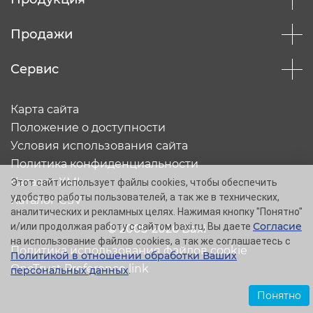
Продажи
Сервис
Карта сайта
Положение о доступности
Условия использования сайта
Политика конфиденциальности
Каталог XML
Этот сайт использует файлы cookies, чтобы обеспечить
удобство работы пользователей, а так же в технических,
Каталог CSV
аналитических и рекламных целях. Нажимая кнопку "Понятно"
Согласие
и/или продолжая работу с сайтом baxi.ru, Вы даете
© 2005-2026 Baxi
на использование файлов cookies, а так же соглашаетесь с
Политика использования файлов cookie
Политикой в отношении обработки Ваших
OneTrust Preference link
персональных данных
.
Понятно