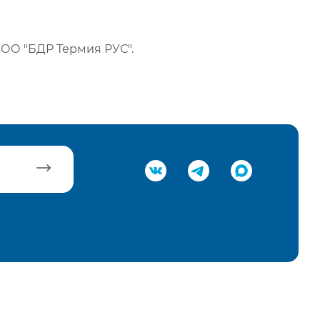
ОО "БДР Термия РУС".