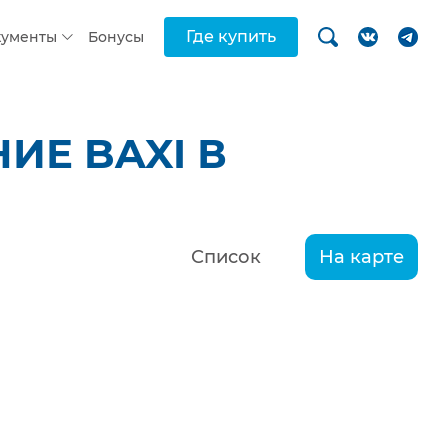
Где купить
кументы
Бонусы
ИЕ BAXI В
Список
На карте