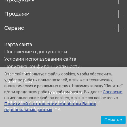
Продажи
Сервис
Карта сайта
Положение о доступности
Условия использования сайта
Политика конфиденциальности
Каталог XML
Этот сайт использует файлы cookies, чтобы обеспечить
удобство работы пользователей, а так же в технических,
Каталог CSV
аналитических и рекламных целях. Нажимая кнопку "Понятно"
Согласие
и/или продолжая работу с сайтом baxi.ru, Вы даете
© 2005-2026 Baxi
на использование файлов cookies, а так же соглашаетесь с
Политика использования файлов cookie
Политикой в отношении обработки Ваших
OneTrust Preference link
персональных данных
.
Понятно