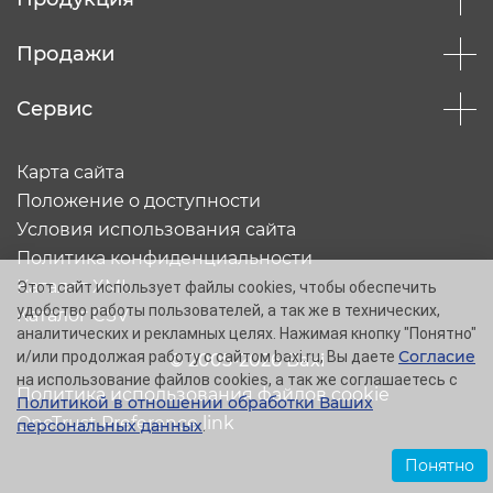
Продажи
Сервис
Карта сайта
Положение о доступности
Условия использования сайта
Политика конфиденциальности
Каталог XML
Этот сайт использует файлы cookies, чтобы обеспечить
удобство работы пользователей, а так же в технических,
Каталог CSV
аналитических и рекламных целях. Нажимая кнопку "Понятно"
Согласие
и/или продолжая работу с сайтом baxi.ru, Вы даете
© 2005-2026 Baxi
на использование файлов cookies, а так же соглашаетесь с
Политика использования файлов cookie
Политикой в отношении обработки Ваших
OneTrust Preference link
персональных данных
.
Понятно