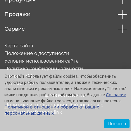
Продажи
Сервис
Карта сайта
Положение о доступности
Условия использования сайта
Политика конфиденциальности
Каталог XML
Этот сайт использует файлы cookies, чтобы обеспечить
удобство работы пользователей, а так же в технических,
Каталог CSV
аналитических и рекламных целях. Нажимая кнопку "Понятно"
Согласие
и/или продолжая работу с сайтом baxi.ru, Вы даете
© 2005-2026 Baxi
на использование файлов cookies, а так же соглашаетесь с
Политика использования файлов cookie
Политикой в отношении обработки Ваших
OneTrust Preference link
персональных данных
.
Понятно