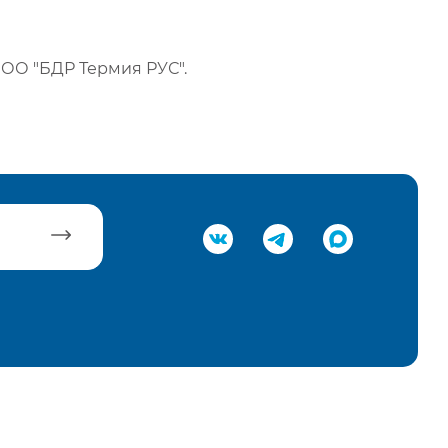
ОО "БДР Термия РУС".