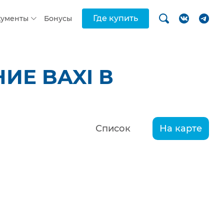
Где купить
кументы
Бонусы
ИЕ BAXI В
Список
На карте