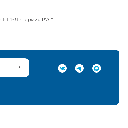
ОО "БДР Термия РУС".