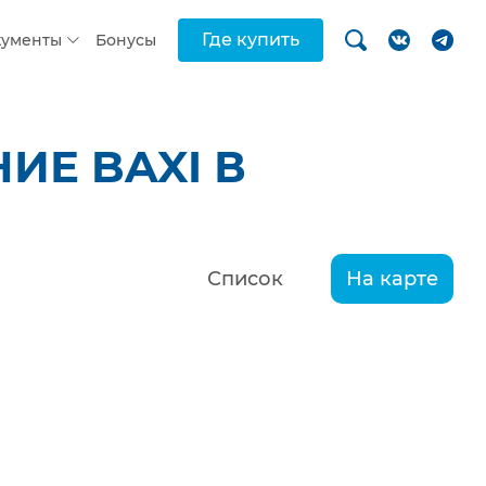
Где купить
кументы
Бонусы
ИЕ BAXI В
Список
На карте