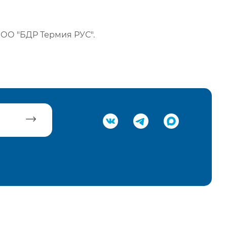
ОО "БДР Термия РУС".