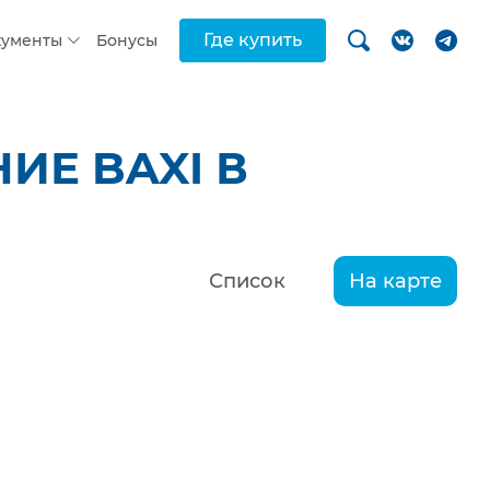
Где купить
кументы
Бонусы
ИЕ BAXI В
Список
На карте