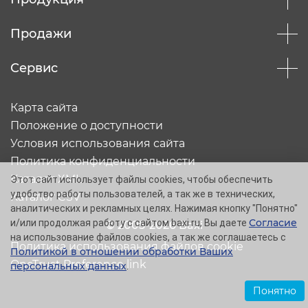
Продажи
Сервис
Карта сайта
Положение о доступности
Условия использования сайта
Политика конфиденциальности
Каталог XML
Этот сайт использует файлы cookies, чтобы обеспечить
удобство работы пользователей, а так же в технических,
Каталог CSV
аналитических и рекламных целях. Нажимая кнопку "Понятно"
Согласие
и/или продолжая работу с сайтом baxi.ru, Вы даете
© 2005-2026 Baxi
на использование файлов cookies, а так же соглашаетесь с
Политика использования файлов cookie
Политикой в отношении обработки Ваших
OneTrust Preference link
персональных данных
.
Понятно