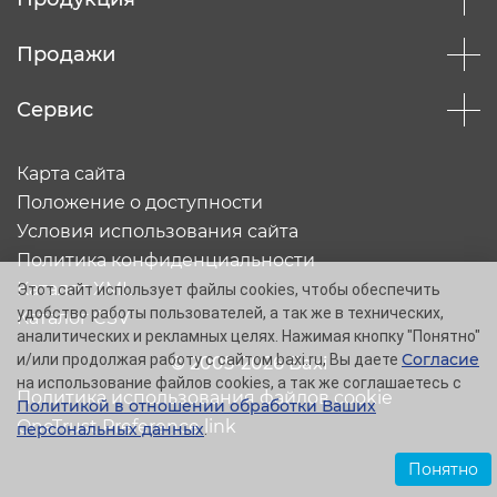
Продажи
Сервис
Карта сайта
Положение о доступности
Условия использования сайта
Политика конфиденциальности
Каталог XML
Этот сайт использует файлы cookies, чтобы обеспечить
удобство работы пользователей, а так же в технических,
Каталог CSV
аналитических и рекламных целях. Нажимая кнопку "Понятно"
Согласие
и/или продолжая работу с сайтом baxi.ru, Вы даете
© 2005-2026 Baxi
на использование файлов cookies, а так же соглашаетесь с
Политика использования файлов cookie
Политикой в отношении обработки Ваших
OneTrust Preference link
персональных данных
.
Понятно