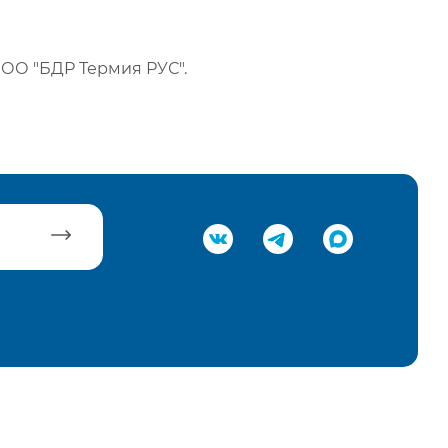
ОО "БДР Термия РУС".