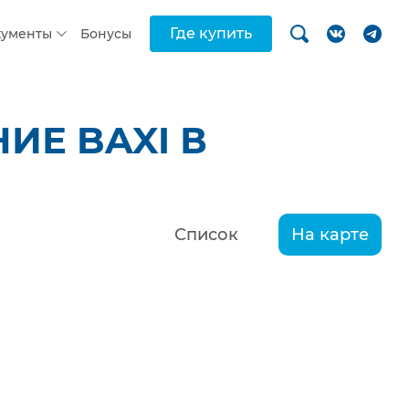
Где купить
кументы
Бонусы
ИЕ BAXI В
Список
На карте