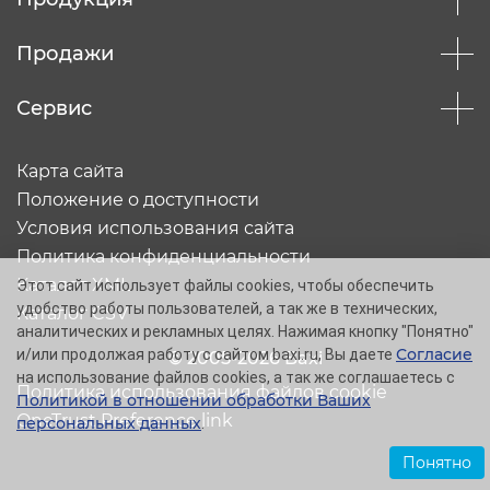
Продажи
Сервис
Карта сайта
Положение о доступности
Условия использования сайта
Политика конфиденциальности
Каталог XML
Этот сайт использует файлы cookies, чтобы обеспечить
удобство работы пользователей, а так же в технических,
Каталог CSV
аналитических и рекламных целях. Нажимая кнопку "Понятно"
Согласие
и/или продолжая работу с сайтом baxi.ru, Вы даете
© 2005-2026 Baxi
на использование файлов cookies, а так же соглашаетесь с
Политика использования файлов cookie
Политикой в отношении обработки Ваших
OneTrust Preference link
персональных данных
.
Понятно