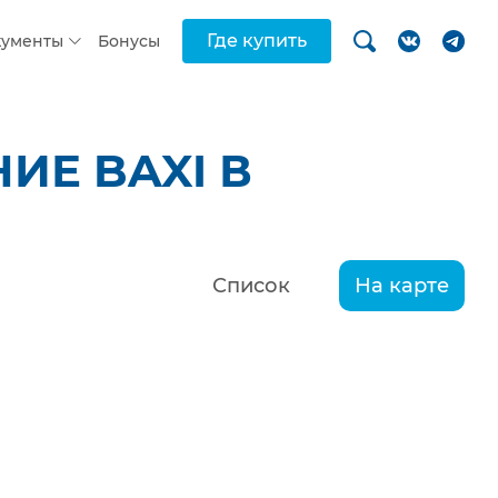
Где купить
кументы
Бонусы
ИЕ BAXI В
Список
На карте