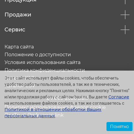
Продажи
Сервис
Карта сайта
Положение о доступности
Условия использования сайта
Политика конфиденциальности
Каталог XML
Этот сайт использует файлы cookies, чтобы обеспечить
удобство работы пользователей, а так же в технических,
Каталог CSV
аналитических и рекламных целях. Нажимая кнопку "Понятно"
Согласие
и/или продолжая работу с сайтом baxi.ru, Вы даете
© 2005-2026 Baxi
на использование файлов cookies, а так же соглашаетесь с
Политика использования файлов cookie
Политикой в отношении обработки Ваших
OneTrust Preference link
персональных данных
.
Понятно