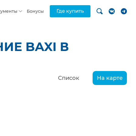
Где купить
кументы
Бонусы
ИЕ BAXI В
Список
На карте