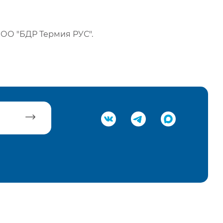
ОО "БДР Термия РУС".