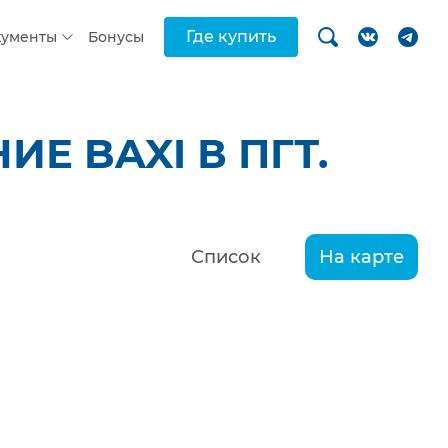
Где купить
кументы
Бонусы
Е BAXI В ПГТ.
Список
На карте