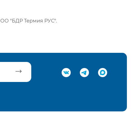
ОО "БДР Термия РУС".