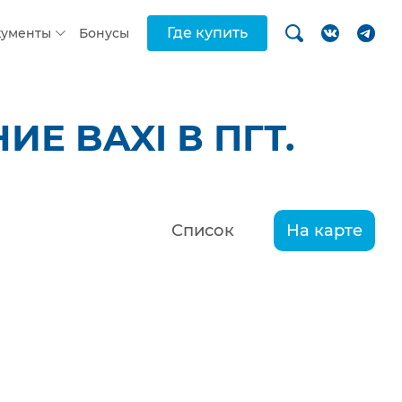
Где купить
кументы
Бонусы
Е BAXI В ПГТ.
Список
На карте