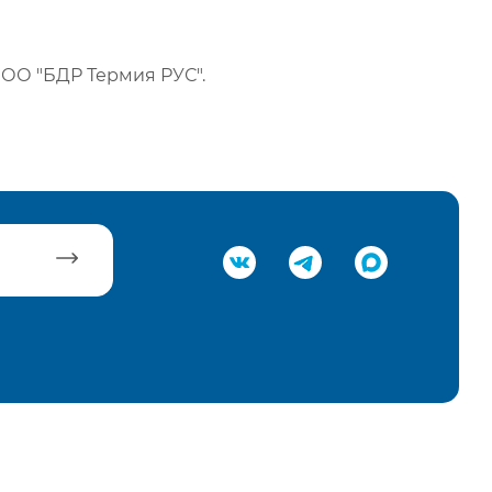
ОО "БДР Термия РУС".