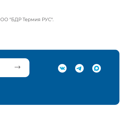
ОО "БДР Термия РУС".