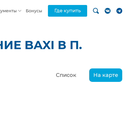
Где купить
кументы
Бонусы
Е BAXI В П.
Список
На карте