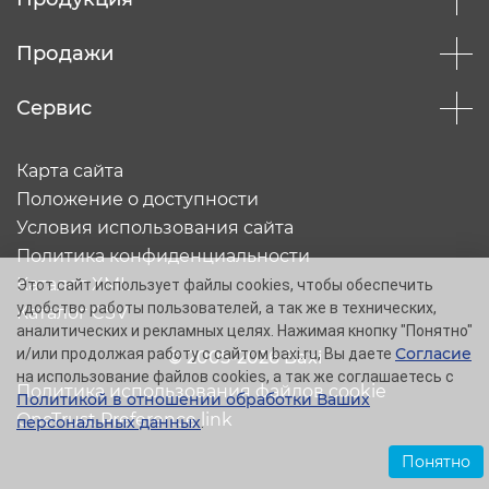
Продажи
Сервис
Карта сайта
Положение о доступности
Условия использования сайта
Политика конфиденциальности
Каталог XML
Этот сайт использует файлы cookies, чтобы обеспечить
удобство работы пользователей, а так же в технических,
Каталог CSV
аналитических и рекламных целях. Нажимая кнопку "Понятно"
Согласие
и/или продолжая работу с сайтом baxi.ru, Вы даете
© 2005-2026 Baxi
на использование файлов cookies, а так же соглашаетесь с
Политика использования файлов cookie
Политикой в отношении обработки Ваших
OneTrust Preference link
персональных данных
.
Понятно