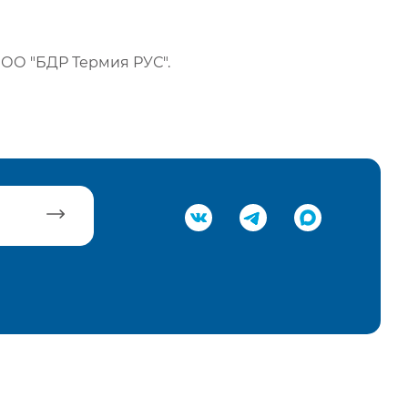
ОО "БДР Термия РУС".