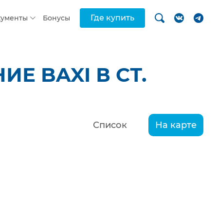
Где купить
кументы
Бонусы
Е BAXI В СТ.
Список
На карте