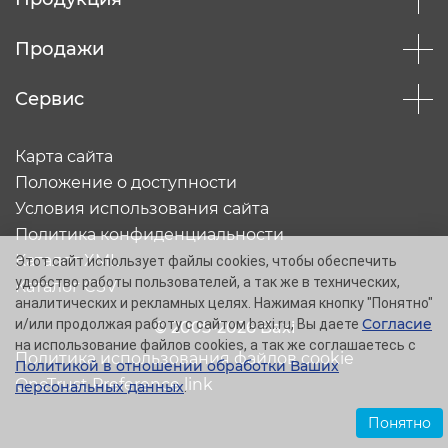
Продажи
Сервис
Карта сайта
Положение о доступности
Условия использования сайта
Политика конфиденциальности
Каталог XML
Этот сайт использует файлы cookies, чтобы обеспечить
удобство работы пользователей, а так же в технических,
Каталог CSV
аналитических и рекламных целях. Нажимая кнопку "Понятно"
Согласие
и/или продолжая работу с сайтом baxi.ru, Вы даете
© 2005-2026 Baxi
на использование файлов cookies, а так же соглашаетесь с
Политика использования файлов cookie
Политикой в отношении обработки Ваших
OneTrust Preference link
персональных данных
.
Понятно