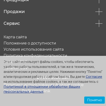
Продажи
Сервис
Карта сайта
Положение о доступности
Условия использования сайта
Политика конфиденциальности
Каталог XML
Этот сайт использует файлы cookies, чтобы обеспечить
удобство работы пользователей, а так же в технических,
Каталог CSV
аналитических и рекламных целях. Нажимая кнопку "Понятно"
Согласие
и/или продолжая работу с сайтом baxi.ru, Вы даете
© 2005-2026 Baxi
на использование файлов cookies, а так же соглашаетесь с
Политика использования файлов cookie
Политикой в отношении обработки Ваших
OneTrust Preference link
персональных данных
.
Понятно